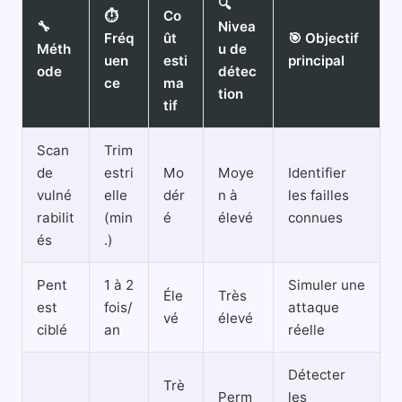
🔍
⏱️
Co
🔧
Nivea
Fréq
ût
🎯 Objectif
Méth
u de
uen
esti
principal
ode
détec
ce
ma
tion
tif
Scan
Trim
de
estri
Mo
Moye
Identifier
vulné
elle
dér
n à
les failles
rabilit
(min
é
élevé
connues
és
.)
Pent
1 à 2
Simuler une
Éle
Très
est
fois/
attaque
vé
élevé
ciblé
an
réelle
Détecter
Trè
Perm
les