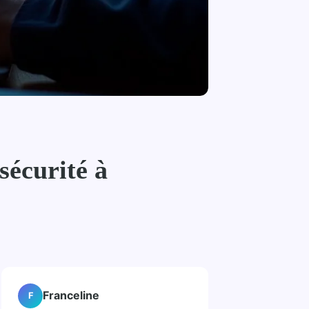
sécurité à
Franceline
F